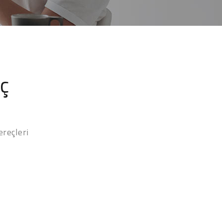
eç
reçleri