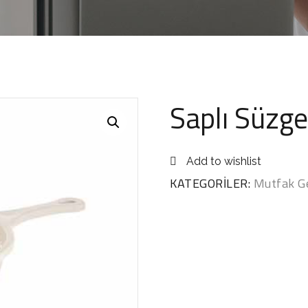
Saplı Süzg
Add to wishlist
KATEGORILER:
Mutfak Ge