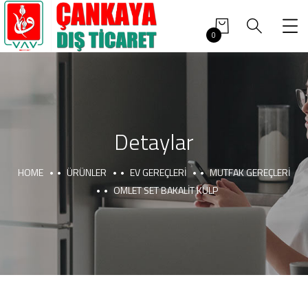
0
Detaylar
HOME
ÜRÜNLER
EV GEREÇLERI
MUTFAK GEREÇLERI
OMLET SET BAKALIT KULP