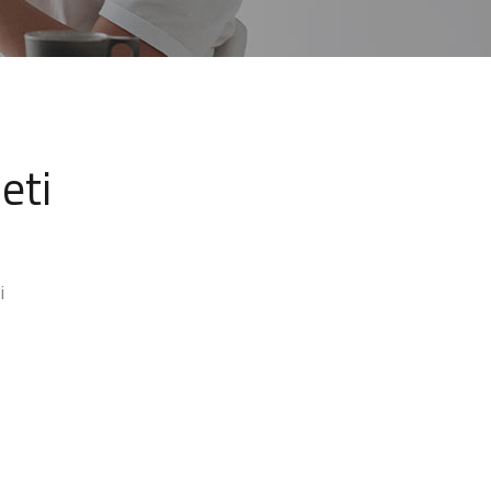
eti
i