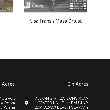
i
Nisa Fransız Masa Örtüsü
 Adres
Çin Adres
Yiwu Port
VULKAN STR . 12C DONG XUAN
6 # Room
CENTER HALLE : 12 RAUM NR:
ng -China
1209 D10367 BERLİN GERMANY