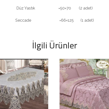
Düz Yastık =50×70 (2 adet)
Seccade =66×125 (1 adet)
İlgili Ürünler