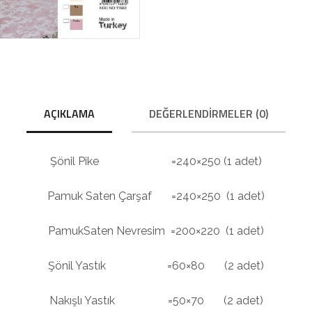
AÇIKLAMA
DEĞERLENDIRMELER (0)
Şönil Pike =240×250 (1 adet)
Pamuk Saten Çarşaf =240×250 (1 adet)
PamukSaten Nevresim =200×220 (1 adet)
Şönil Yastık =60×80 (2 adet)
Nakışlı Yastık =50×70 (2 adet)