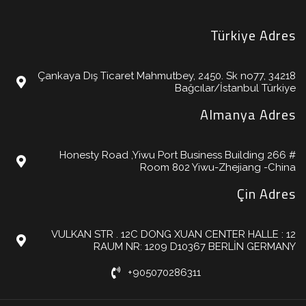
Türkiye Adres
Çankaya Dış Ticaret Mahmutbey, 2450. Sk no77, 34218
Bağcılar/İstanbul Türkiye
Almanya Adres
Honesty Road ,Yiwu Port Business Building 266 #
Room 802 Yiwu-Zhejiang -China
Çin Adres
VULKAN STR . 12C DONG XUAN CENTER HALLE : 12
RAUM NR: 1209 D10367 BERLİN GERMANY
+905070286311